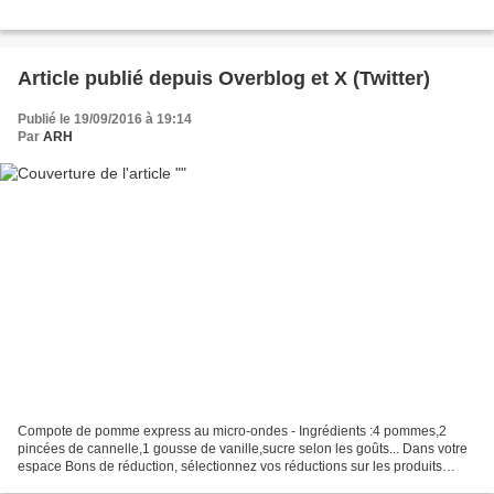
Article publié depuis Overblog et X (Twitter)
Publié le 19/09/2016 à 19:14
Par
ARH
Compote de pomme express au micro-ondes - Ingrédients :4 pommes,2
pincées de cannelle,1 gousse de vanille,sucre selon les goûts... Dans votre
espace Bons de réduction, sélectionnez vos réductions sur les produits
laitiers Danone et accédez chaque mois...