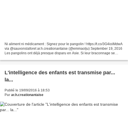
Ni aliment ni médicament : Signez pour le pangolin ! https://t.co/3G4ioiMdwA
via @sauvonslaforet ar.h.creationantaise (@emmaolju) September 19, 2016
Les pangolins ont déjà presque disparu en Asie. Si leur braconnage se
poursuit, deux de ses espèces se...
L'intelligence des enfants est transmise par...
la...
Publié le 19/09/2016 à 18:53
Par
ar.h.creationantaise