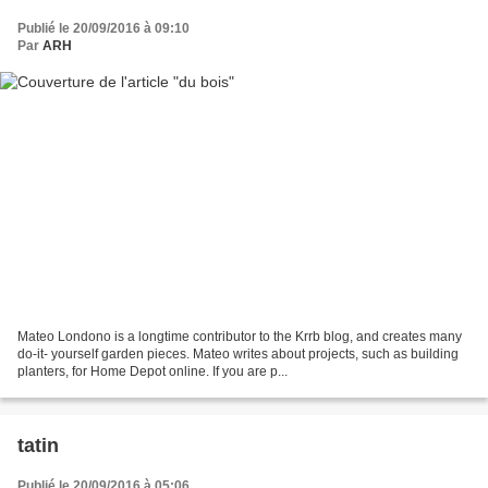
Publié le 20/09/2016 à 09:10
Par
ARH
Mateo Londono is a longtime contributor to the Krrb blog, and creates many
do-it- yourself garden pieces. Mateo writes about projects, such as building
planters, for Home Depot online. If you are p...
tatin
Publié le 20/09/2016 à 05:06