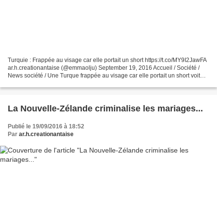
Turquie : Frappée au visage car elle portait un short https://t.co/MY9I2JawFA
ar.h.creationantaise (@emmaolju) September 19, 2016 Accueil / Société /
News société / Une Turque frappée au visage car elle portait un short voit
son agresseur relâché Publié...
La Nouvelle-Zélande criminalise les mariages...
Publié le 19/09/2016 à 18:52
Par
ar.h.creationantaise