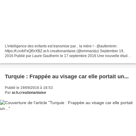
L'intelligence des enfants est transmise par... la mère ! - @aufeminin :
https://t.co/bFxQt5rXBZ ar.h.creationantaise (@emmaolju) September 19,
2016 Publié par Laure Gautherin le 17 septembre 2016 Une nouvelle étude
démontre que les mères ont plus de...
Turquie : Frappée au visage car elle portait un...
Publié le 19/09/2016 à 18:53
Par
ar.h.creationantaise