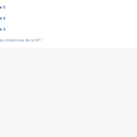
e 5
e 4
e 3
s créatrices de la VF !
e 2
e 1
e Mektoub My Love arrive enfin ! Rencontre avec Shaïn Boumedine et Sal
i : après Toni en famille
elle réalise le bouleversant Dites lui que je l'aime
ais ! Rencontre autour de Vie privée de Rebecca Zlotowski
 de Marguerite, Grave... Rencontre avec Ella Rumpf
 Les Rêveurs, un film intime sur la santé mentale