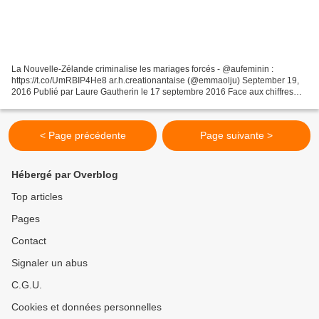
La Nouvelle-Zélande criminalise les mariages forcés - @aufeminin :
https://t.co/UmRBIP4He8 ar.h.creationantaise (@emmaolju) September 19,
2016 Publié par Laure Gautherin le 17 septembre 2016 Face aux chiffres
plus qu'alarmants sur les violences faites...
< Page précédente
Page suivante >
Hébergé par Overblog
Top articles
Pages
Contact
Signaler un abus
C.G.U.
Cookies et données personnelles