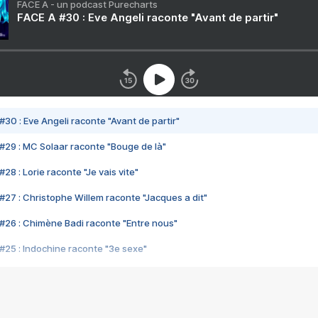
FACE A - un podcast Purecharts
FACE A #30 : Eve Angeli raconte "Avant de partir"
#30 : Eve Angeli raconte "Avant de partir"
#29 : MC Solaar raconte "Bouge de là"
28 : Lorie raconte "Je vais vite"
#27 : Christophe Willem raconte "Jacques a dit"
#26 : Chimène Badi raconte "Entre nous"
#25 : Indochine raconte "3e sexe"
#24 : Zaho raconte "C'est chelou"
#23 : Patrick Bruel raconte "Au café des délices"